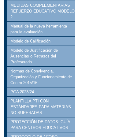
MEDIDAS COMPLEMENTARIAS
REFUERZO EDUCATIVO MODELO
2
Manual de la nueva herramienta
para la evaluación
Modelo de Calificación
Modelo de Justificación de
Ausencias o Retrasos del
Profesorado
Normas de Convivencia,
Organización y Funcionamiento de
Centro 2015/16.
PGA 2023/24
PLANTILLA PTI CON
ESTÁNDARES PARA MATERIAS
NO SUPERADAS
PROTECCIÓN DE DATOS: GUÍA
PARA CENTROS EDUCATIVOS
PROTOCOLO DE ACOSO