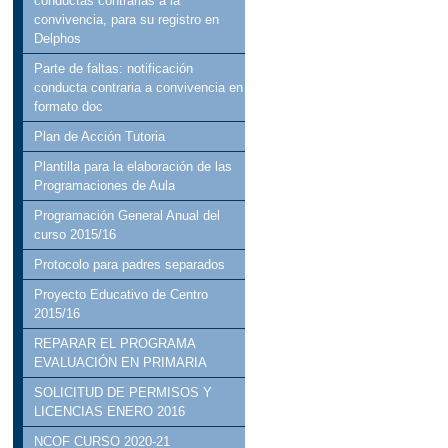
conductas contrarias a la
convivencia, para su registro en
Delphos
Parte de faltas: notificación
conducta contraria a convivencia en
formato doc
Plan de Acción Tutoria
Plantilla para la elaboración de las
Programaciones de Aula
Programación General Anual del
curso 2015/16
Protocolo para padres separados
Proyecto Educativo de Centro
2015/16
REPARAR EL PROGRAMA
EVALUACIÓN EN PRIMARIA
SOLICITUD DE PERMISOS Y
LICENCIAS ENERO 2016
NCOF CURSO 2020-21