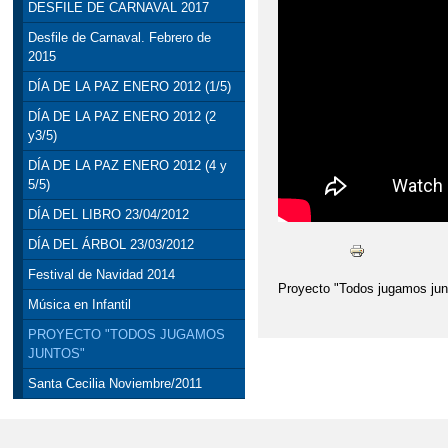
DESFILE DE CARNAVAL 2017
III SEMANA CULTURA
Desfile de Carnaval. Febrero de
2015
PLAN DE IGUALDAD
DÍA DE LA PAZ ENERO 2012 (1/5)
PROYECTO DE ACCES
DÍA DE LA PAZ ENERO 2012 (2
y3/5)
DÍA DE LA PAZ ENERO 2012 (4 y
5/5)
DÍA DEL LIBRO 23/04/2012
DÍA DEL ÁRBOL 23/03/2012
Festival de Navidad 2014
Proyecto "Todos jugamos junt
Música en Infantil
PROYECTO "TODOS JUGAMOS
JUNTOS"
Santa Cecilia Noviembre/2011