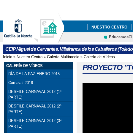
Pa
co
pri
NUESTRO CENTRO
EducamosC
INFÓRMATE
ANEX
CRFP
CEIP Miguel de Cervantes, Villafranca de los Caballeros (Toledo
ANEXOS PROGRAMAC
Inicio
»
Nuestro Centro
»
Galería Multimedia
»
Galería de Vídeos
Se encuentra usted aquí
CARTA A LOS PADRE
PROYECTO "T
GALERÍA DE VÍDEOS
DÍA DE LA PAZ ENERO 2015
CONCURSO PARA ESC
Carnaval 2016
ESCOLARES" (¡INTERES
DESFILE CARNAVAL 2012 (1ª
PARTE)
ENCUESTA: “PERFIL
DESFILE CARNAVAL 2012 (2ª
PARTE)
III JORNADA DE ME
DESFILE CARNAVAL 2012 (3ª
PARTE)
AUTISTA