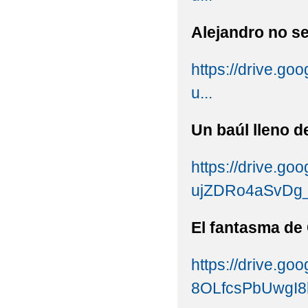
Alejandro no s
https://drive.
u...
Un baúl lleno 
https://drive.g
ujZDRo4aSvDg_
El fantasma d
https://drive.go
8OLfcsPbUwgI8h