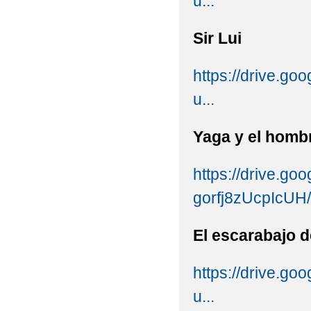
u...
Sir Lui
https://drive.
u...
Yaga y el hombre
https://drive.g
gorfj8zUcpIcUH/
El escarabajo d
https://drive.g
u...