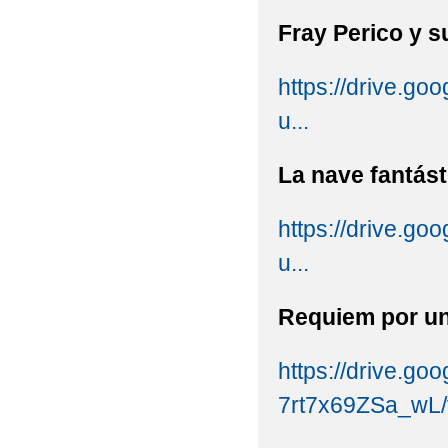
Fray Perico y s
https://drive.
u...
La nave fantást
https://drive.
u...
Requiem por u
https://drive.g
7rt7x69ZSa_wL/v