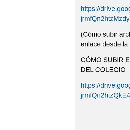
https://drive.goo
jrmfQn2htzMzdy
(Cómo subir arch
enlace desde la 
CÓMO SUBIR E
DEL COLEGIO
https://drive.goo
jrmfQn2htzQkE