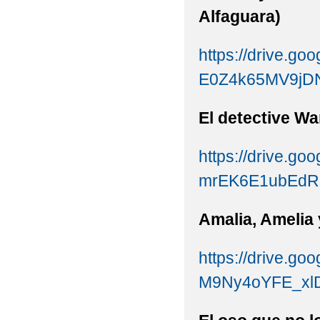
Alfaguara)
https://drive.goo
E0Z4k65MV9jDN
El detectiv
https://drive.g
mrEK6E1ubEdR6e
Amalia, Amel
https://drive.goo
M9Ny4oYFE_xlD