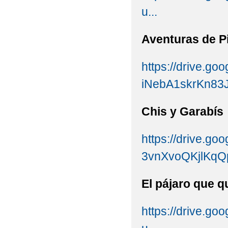
u...
Aventuras de P
https://drive.g
iNebA1skrKn83J
Chis y Garabís
https://drive.goo
3vnXvoQKjlKqQ
El pájaro que 
https://drive.