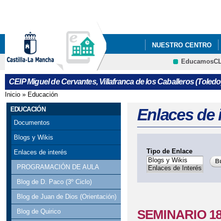
Pa
co
pri
NUESTRO CENTRO
EducamosC
INFÓRMATE
ANEX
CRFP
CEIP Miguel de Cervantes, Villafranca de los Caballeros (Toledo
ANEXOS PROGRAMAC
Inicio
»
Educación
Se encuentra usted aquí
CARTA A LOS PADRE
EDUCACIÓN
Enlaces de 
Documentos
CONCURSO PARA ESC
Blogs y Wikis
ESCOLARES" (¡INTERES
Tipo de Enlace
Enlaces de interés
PROGRAMACIÓN DE AULA
ENCUESTA: “PERFIL
Blog de D. Paco (3º Ciclo)
III JORNADA DE ME
Blog de Juan de Dios (Orientación)
SEMINARIO 18
Blog de Quirico
AUTISTA