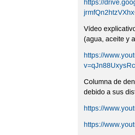
https://drive.goo
jrmfQn2htzVXhx
Vídeo explicativ
(agua, aceite y a
https://www.you
v=qJn88UxysRc&
Columna de dens
debido a sus dis
https://www.yo
https://www.yo