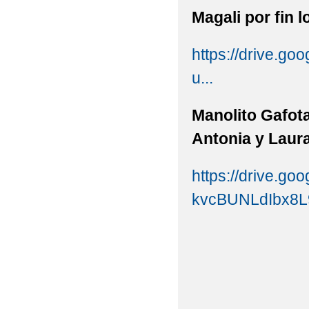
Magali por fi
https://drive.
u...
Manolito Gafo
Antonia y Laur
https://drive.go
kvcBUNLdIbx8L9