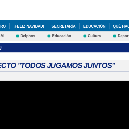
Pasar al
contenido
principal
TRO
¡FELIZ NAVIDAD!
SECRETARÍA
EDUCACIÓN
QUÉ HA
LM
Delphos
Educación
Cultura
Depor
CTO EDUCATIVO DE CENTRO
ANEXOS PROGRAMACIÓN GENERAL
)
PADRES DE PRIMERO SOBRE NORMAS DEL CENTRO
A ESCOLARES "EL INGENIOSO CABALLERO DON QUIJOTE DE LA MAN
CTO "TODOS JUGAMOS JUNTOS"
ERFIL DEL DOCENTE EN LA PERCEPCIÓN DE SUS COMPETENCIAS P
DE MENORES: LOS APOYOS PARA MENORES CON TRASTORNOS DEL E
PLAN DE IGUALDAD
PLAN DE IGUALDAD
PROTOCOLO DE URG
ACCESIBILIDAD
PROYECTO DE ACCESIBILIDAD
LOS ENLACES D