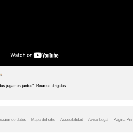
os jugamos juntos". Recreos dirigidos
ección de datos
Mapa del sitio
Accesibilidad
Aviso Legal
Página Prin