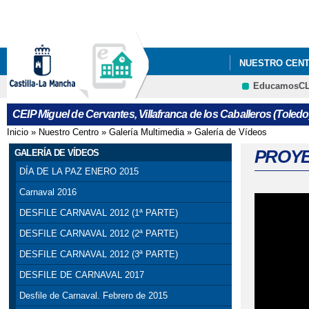
NUESTRO CEN
EducamosC
ANEXOS PROYE
CEIP Miguel de Cervantes, Villafranca de los Caballeros (Toledo
CARTA A LOS 
Inicio
»
Nuestro Centro
»
Galería Multimedia
»
Galería de Vídeos
Se encuentra usted aquí
CONCURSO PAR
PROYE
GALERÍA DE VÍDEOS
DÍA DE LA PAZ ENERO 2015
ENCUESTA: “P
Carnaval 2016
III JORNADA 
DESFILE CARNAVAL 2012 (1ª PARTE)
DESFILE CARNAVAL 2012 (2ª PARTE)
PGA 2023/24
DESFILE CARNAVAL 2012 (3ª PARTE)
PROYECTO DE 
DESFILE DE CARNAVAL 2017
Desfile de Carnaval. Febrero de 2015