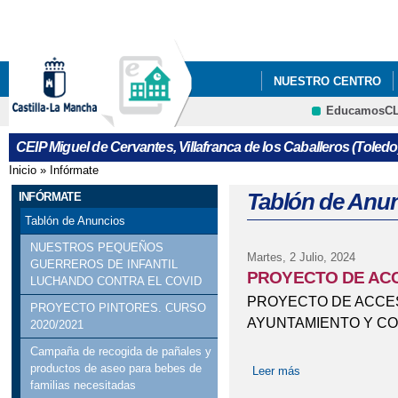
Pa
co
pri
NUESTRO CENTRO
EducamosC
INFÓRMATE
ANEX
CRFP
CEIP Miguel de Cervantes, Villafranca de los Caballeros (Toledo
ANEXOS PROGRAMAC
Inicio
»
Infórmate
Se encuentra usted aquí
CARTA A LOS PADRE
Tablón de Anu
INFÓRMATE
Tablón de Anuncios
CONCURSO PARA ESC
NUESTROS PEQUEÑOS
Martes, 2 Julio, 2024
GUERREROS DE INFANTIL
ESCOLARES" (¡INTERES
PROYECTO DE ACC
LUCHANDO CONTRA EL COVID
PROYECTO DE ACCESI
ENCUESTA: “PERFIL
PROYECTO PINTORES. CURSO
AYUNTAMIENTO Y CO
2020/2021
III JORNADA DE ME
Campaña de recogida de pañales y
productos de aseo para bebes de
Leer más
sobre PROYECTO
AUTISTA
familias necesitadas