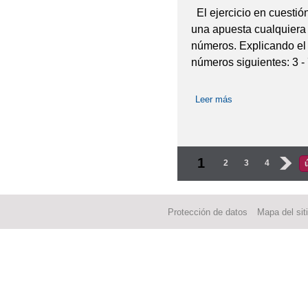
El ejercicio en cuestió
una apuesta cualquiera d
números. Explicando el e
números siguientes: 3 - 7
Leer más
sobre ESTADÍST
Páginas
1
2
3
4
›
Protección de datos
Mapa del sit