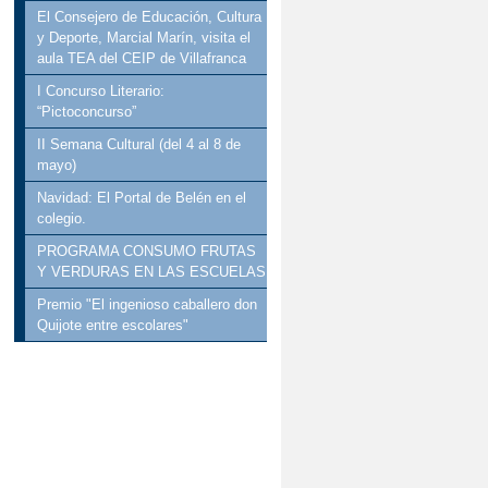
El Consejero de Educación, Cultura
III SEMANA CULTURA
y Deporte, Marcial Marín, visita el
aula TEA del CEIP de Villafranca
PLAN DE IGUALDAD
I Concurso Literario:
“Pictoconcurso”
PROYECTO DE ACCES
II Semana Cultural (del 4 al 8 de
mayo)
Navidad: El Portal de Belén en el
colegio.
PROGRAMA CONSUMO FRUTAS
Y VERDURAS EN LAS ESCUELAS
Premio "El ingenioso caballero don
Quijote entre escolares"