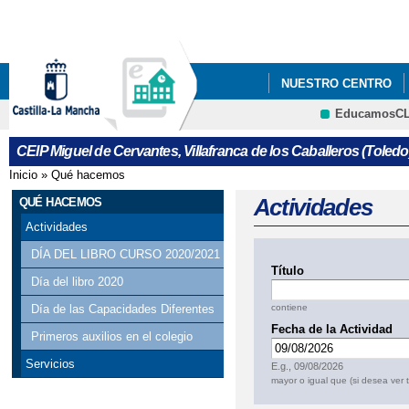
Pa
co
pri
NUESTRO CENTRO
EducamosC
INFÓRMATE
ANEX
CRFP
CEIP Miguel de Cervantes, Villafranca de los Caballeros (Toledo
ANEXOS PROGRAMAC
Inicio
»
Qué hacemos
Se encuentra usted aquí
CARTA A LOS PADRE
Actividades
QUÉ HACEMOS
Actividades
CONCURSO PARA ESC
DÍA DEL LIBRO CURSO 2020/2021
Título
ESCOLARES" (¡INTERES
Día del libro 2020
contiene
Día de las Capacidades Diferentes
ENCUESTA: “PERFIL
Fecha de la Actividad
Primeros auxilios en el colegio
Fecha
III JORNADA DE ME
Servicios
E.g., 09/08/2026
mayor o igual que (si desea ver 
AUTISTA