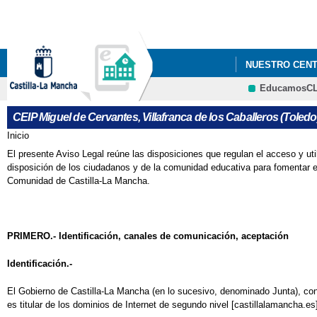
NUESTRO CEN
EducamosC
ANEXOS PROYE
CEIP Miguel de Cervantes, Villafranca de los Caballeros (Toledo
CARTA A LOS 
Inicio
Se encuentra usted aquí
El presente Aviso Legal reúne las disposiciones que regulan el acceso y u
CONCURSO PAR
disposición de los ciudadanos y de la comunidad educativa para fomentar el a
Comunidad de Castilla-La Mancha.
ENCUESTA: “P
III JORNADA 
PRIMERO.- Identificación, canales de comunicación, aceptación
PGA 2023/24
Identificación.-
PROYECTO DE 
El Gobierno de Castilla-La Mancha (en lo sucesivo, denominado Junta), con 
es titular de los dominios de Internet de segundo nivel [castillalamancha.es