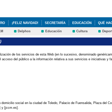
Pasar al
contenido
principal
TRO
¡FELIZ NAVIDAD!
SECRETARÍA
EDUCACIÓN
QUÉ HA
LM
Delphos
Educación
Cultura
Depor
CTO EDUCATIVO DE CENTRO
ANEXOS PROGRAMACIÓN GENERAL
)
PADRES DE PRIMERO SOBRE NORMAS DEL CENTRO
tilización de los servicios de esta Web (en lo sucesivo, denominado genérica
A ESCOLARES "EL INGENIOSO CABALLERO DON QUIJOTE DE LA MAN
cceso del público a la información relativa a sus servicios e iniciativas y fa
ERFIL DEL DOCENTE EN LA PERCEPCIÓN DE SUS COMPETENCIAS P
DE MENORES: LOS APOYOS PARA MENORES CON TRASTORNOS DEL E
PLAN DE IGUALDAD
PLAN DE IGUALDAD
PROTOCOLO DE URG
ACCESIBILIDAD
PROYECTO DE ACCESIBILIDAD
LOS ENLACES D
domicilio social en la ciudad de Toledo, Palacio de Fuensalida, Plaza del Con
] y [jccm.es].