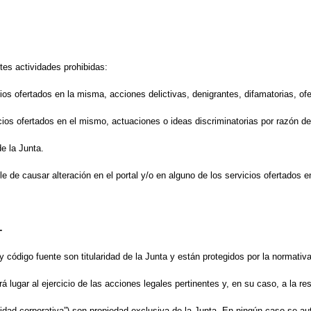
ntes actividades prohibidas:
cios ofertados en la misma, acciones delictivas, denigrantes, difamatorias, ofe
icios ofertados en el mismo, actuaciones o ideas discriminatorias por razón de 
de la Junta.
le de causar alteración en el portal y/o en alguno de los servicios ofertados 
-
 código fuente son titularidad de la Junta y están protegidos por la normativa 
á lugar al ejercicio de las acciones legales pertinentes y, en su caso, a la r
dad corporativa”) son propiedad exclusiva de la Junta. En ningún caso se auto