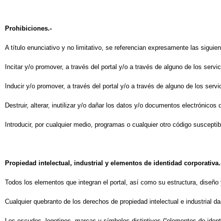
Prohibiciones.-
A título enunciativo y no limitativo, se referencian expresamente las siguie
Incitar y/o promover, a través del portal y/o a través de alguno de los servi
Inducir y/o promover, a través del portal y/o a través de alguno de los serv
Destruir, alterar, inutilizar y/o dañar los datos y/o documentos electrónicos 
Introducir, por cualquier medio, programas o cualquier otro código susceptib
Propiedad intelectual, industrial y elementos de identidad corporativa.
Todos los elementos que integran el portal, así como su estructura, diseño y
Cualquier quebranto de los derechos de propiedad intelectual e industrial dar
Los escudos, logotipos, marcas y símbolos distintivos (“elementos de identi