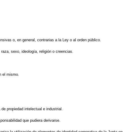
nsivas o, en general, contrarias a la Ley o al orden público.
raza, sexo, ideología, religión o creencias.
en el mismo.
de propiedad intelectual e industrial.
esponsabilidad que pudiera derivarse.
riza la utilización de elementos de identidad corporativa de la Junta en