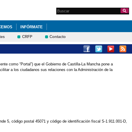
Search this site
Formulario de
búsqueda
CEMOS
INFÓRMATE
tes
CRFP
Contacto
 ANUAL
mente como “Portal”) que el Gobierno de Castilla-La Mancha pone a
CHA ENTRE ESCOLARES" (¡INTERESANTE!)
cilitar a los ciudadanos sus relaciones con la Administración de la
ROFESIONALES”
SPECTRO AUTISTA
III SEMANA CULTURAL Y MEDIO AMBIENTAL
ENCIAS DIABETES
PROYECTO DE ACCESIBILIDAD
E 6º (2016/2017)
de 5, código postal 45071 y código de identificación fiscal S-1.911.001-D,